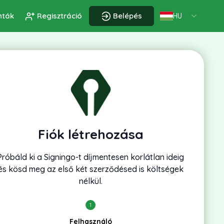
nták
Regisztráció
Belépés
HU
Fiók létrehozása
Próbáld ki a Signingo-t díjmentesen korlátlan ideig
és kösd meg az első két szerződésed is költségek
nélkül.
1
Felhasználó