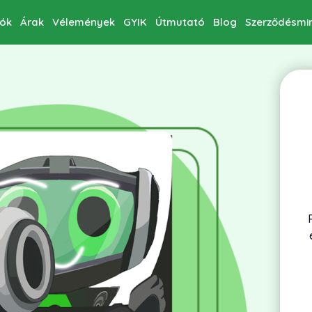
iók
Árak
Vélemények
GYIK
Útmutató
Blog
Szerződésmi